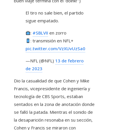
buen viaje termina con el ‘doink!’”)
El tiro no sale bien, el partido
sigue empatado.
:
#SBLVII
en zorro
: transmisión en NFL+
pic.twitter.com/VzXUvUzSa0
—NFL (@NFL)
13 de febrero
de 2023
Dio la casualidad de que Cohen y Mike
Francis, vicepresidente de ingeniería y
tecnología de CBS Sports, estaban
sentados en la zona de anotación donde
se falló la patada. Mientras el sonido de
la desaparición resonaba en su sección,
Cohen y Francis se miraron con