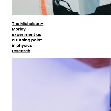
The Michelson–
Morley
experiment as
a turning point
in physics
research