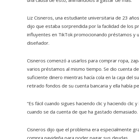
una causa de esto, animándolos a gastar de más.
Liz Cisneros, una estudiante universitaria de 23 añ
dijo que estaba sorprendida por la facilidad de los
influyentes en TikTok promocionando préstamos y u
diseñador.
Cisneros comenzó a usarlos para comprar ropa, zap
varios préstamos al mismo tiempo. Se dio cuenta d
suficiente dinero mientras hacía cola en la caja d
retirado fondos de su cuenta bancaria y ella había p
“Es fácil cuando sigues haciendo clic y haciendo clic y 
cuando se da cuenta de que ha gastado demasiado.
Cisneros dijo que el problema era especialmente gr
compra navideña para poder pagar sus deudas.