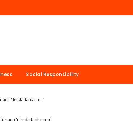
iness
Social Responsibility
r una ‘deuda fantasma’