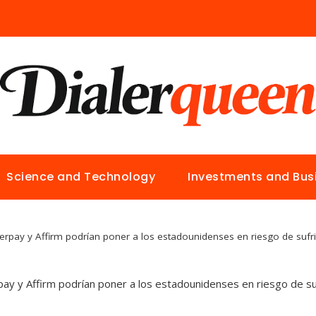
Science and Technology
Investments and Bus
pay y Affirm podrían poner a los estadounidenses en riesgo de sufri