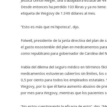
Jessica Uhrick-Rieger, una trabajadora estatal de 
Desde entonces ha perdido 103 libras y ya no tiene 
etiqueta de Wegovy de 1.349 dólares al mes.
“Esto es más que mi hipoteca”, dijo.
Folwell, presidente de la junta directiva del plan d
el gasto insostenible del plan en medicamentos para 
como republicano para gobernador de Carolina del No
Habla del dilema del seguro médico en términos fácil
medicamentos estuvieran cubiertos sin límites, los c
0,5 por ciento para todos los empleados estatales. 
Wegovy, por lo que él llama aumento abusivo de pr
por mes para Wegovy, mientras que los pacientes 
“No estoy cuestionando la eficacia de esto”, dijo. 