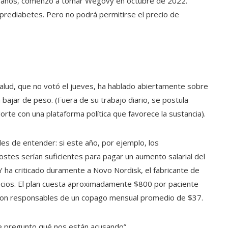
44 años, comenzó a tomar Wegovy en octubre de 2022.
prediabetes. Pero no podrá permitirse el precio de
e salud, que no votó el jueves, ha hablado abiertamente sobre
bajar de peso. (Fuera de su trabajo diario, se postula
rte con una plataforma política que favorece la sustancia).
es de entender: si este año, por ejemplo, los
ostes serían suficientes para pagar un aumento salarial del
Y ha criticado duramente a Novo Nordisk, el fabricante de
ecios. El plan cuesta aproximadamente $800 por paciente
son responsables de un copago mensual promedio de $37.
“Me pregunto qué nos están acusando”.