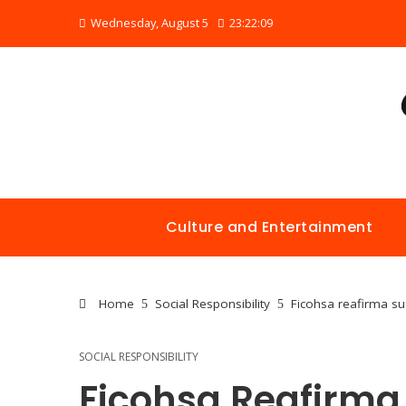
Wednesday, August 5
23:22:10
Culture and Entertainment
Home
Social Responsibility
Ficohsa reafirma su
SOCIAL RESPONSIBILITY
Ficohsa Reafirma