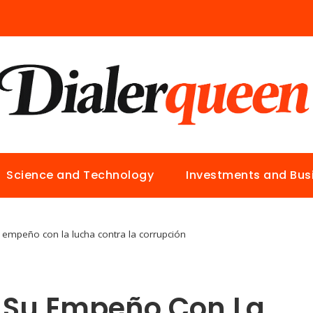
Science and Technology
Investments and Bus
 empeño con la lucha contra la corrupción
 Su Empeño Con La