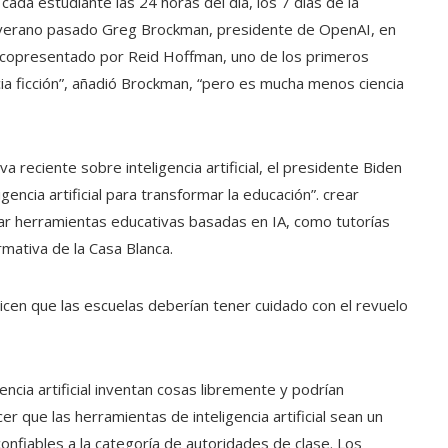
ada estudiante las 24 horas del día, los 7 días de la
el verano pasado Greg Brockman, presidente de OpenAI, en
tá copresentado por Reid Hoffman, uno de los primeros
ia ficción”, añadió Brockman, “pero es mucha menos ciencia
 reciente sobre inteligencia artificial, el presidente Biden
gencia artificial para transformar la educación”.
crear
ar herramientas educativas basadas en IA, como tutorías
rmativa de la Casa Blanca.
cen que las escuelas deberían tener cuidado con el revuelo
gencia artificial inventan cosas libremente y podrían
er que las herramientas de inteligencia artificial sean un
confiables a la categoría de autoridades de clase. Los