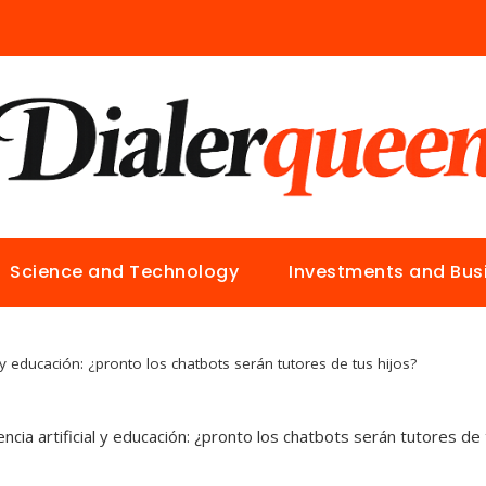
Science and Technology
Investments and Bus
al y educación: ¿pronto los chatbots serán tutores de tus hijos?