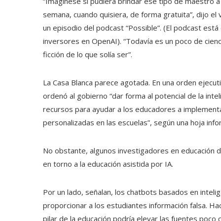
“Imagínese si pudiera brindar ese tipo de maestro a c
semana, cuando quisiera, de forma gratuita”, dijo 
un episodio del podcast “Possible”. (El podcast es
inversores en OpenAI). “Todavía es un poco de cienc
ficción de lo que solía ser”.
La Casa Blanca parece agotada. En una orden ejecutiva
ordenó al gobierno “dar forma al potencial de la inteli
recursos para ayudar a los educadores a implement
personalizadas en las escuelas”, según una hoja info
No obstante, algunos investigadores en educación di
en torno a la educación asistida por IA.
Por un lado, señalan, los chatbots basados ​​en inteli
proporcionar a los estudiantes información falsa. Hac
pilar de la educación podría elevar las fuentes poco 