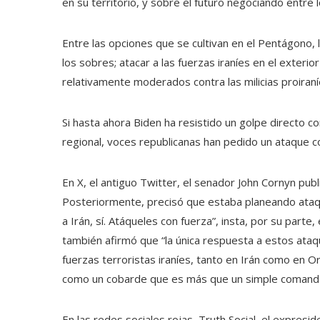
en su territorio, y sobre el futuro negociando entre 
Entre las opciones que se cultivan en el Pentágono, lo
los sobres; atacar a las fuerzas iraníes en el exterio
relativamente moderados contra las milicias proiraní
Si hasta ahora Biden ha resistido un golpe directo 
regional, voces republicanas han pedido un ataque con
En X, el antiguo Twitter, el senador John Cornyn pub
Posteriormente, precisó que estaba planeando ataque
a Irán, sí. Atáqueles con fuerza”, insta, por su par
también afirmó que “la única respuesta a estos ataq
fuerzas terroristas iraníes, tanto en Irán como en 
como un cobarde que es más que un simple comandan
En las redes sociales rojas, Truth Social, el expresi