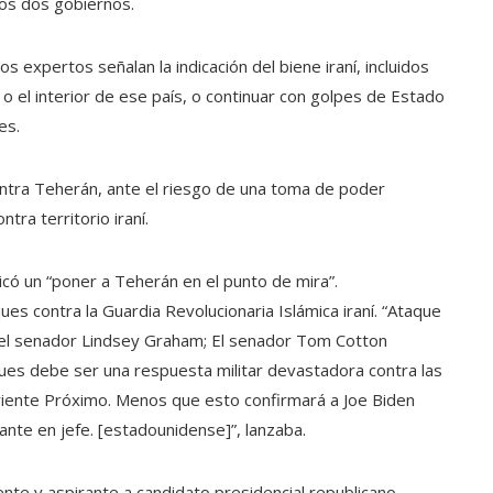
los dos gobiernos.
s expertos señalan la indicación del biene iraní, incluidos
r o el interior de ese país, o continuar con golpes de Estado
es.
contra Teherán, ante el riesgo de una toma de poder
tra territorio iraní.
licó un “poner a Teherán en el punto de mira”.
s contra la Guardia Revolucionaria Islámica iraní. “Ataque
te, el senador Lindsey Graham; El senador Tom Cotton
ues debe ser una respuesta militar devastadora contra las
Oriente Próximo. Menos que esto confirmará a Joe Biden
te en jefe. [estadounidense]”, lanzaba.
dente y aspirante a candidato presidencial republicano