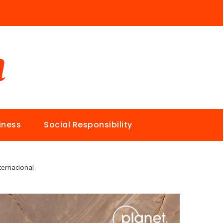
iness
Social Responsibility
ternacional