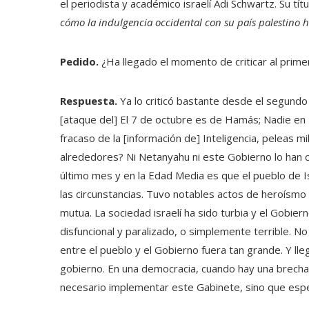
el periodista y académico israelí Adi Schwartz. Su tí
cómo la indulgencia occidental con su país palestino h
Pedido.
¿Ha llegado el momento de criticar al prime
Respuesta.
Ya lo criticó bastante desde el segundo 
[ataque del] El 7 de octubre es de Hamás; Nadie en
fracaso de la [información de] Inteligencia, peleas mil
alrededores? Ni Netanyahu ni este Gobierno lo han c
último mes y en la Edad Media es que el pueblo de Is
las circunstancias. Tuvo notables actos de heroísmo d
mutua. La sociedad israelí ha sido turbia y el Gobie
disfuncional y paralizado, o simplemente terrible. 
entre el pueblo y el Gobierno fuera tan grande. Y ll
gobierno. En una democracia, cuando hay una brech
necesario implementar este Gabinete, sino que espe