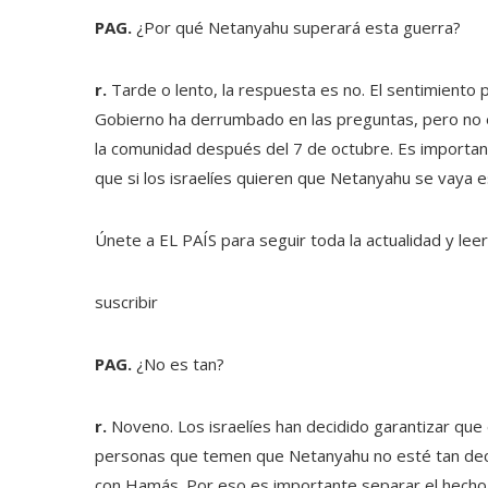
PAG.
¿Por qué Netanyahu superará esta guerra?
r.
Tarde o lento, la respuesta es no. El sentimiento p
Gobierno ha derrumbado en las preguntas, pero no e
la comunidad después del 7 de octubre. Es importa
que si los israelíes quieren que Netanyahu se vaya 
Únete a EL PAÍS para seguir toda la actualidad y leer 
suscribir
PAG.
¿No es tan?
r.
Noveno. Los israelíes han decidido garantizar que 
personas que temen que Netanyahu no esté tan decid
con Hamás. Por eso es importante separar el hecho 