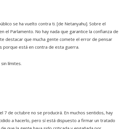
úblico se ha vuelto contra ti. [de Netanyahu]. Sobre el
n el Parlamento. No hay nada que garantice la confianza de
nte destacar que mucha gente comete el error de pensar
es porque está en contra de esta guerra.
sin límites.
el 7 de octubre no se producirá. En muchos sentidos, hay
ido a hacerlo, pero sí está dispuesto a firmar un tratado
de que la gente haya sido criticada y engañada por