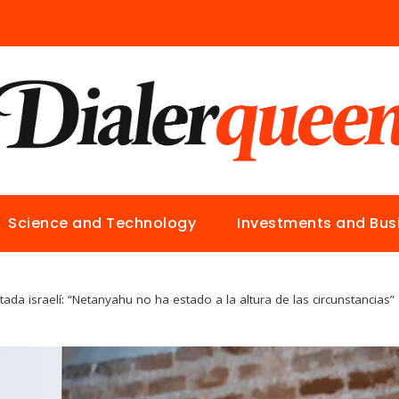
Science and Technology
Investments and Bus
utada israelí: “Netanyahu no ha estado a la altura de las circunstancias” 