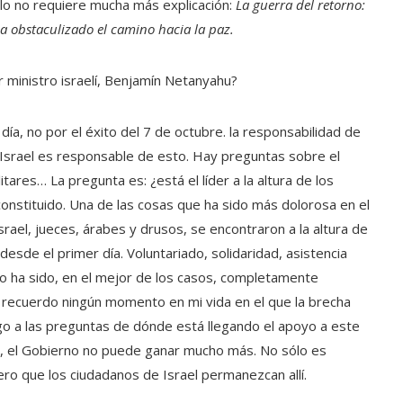
tulo no requiere mucha más explicación:
La guerra del retorno:
a obstaculizado el camino hacia la paz.
r ministro israelí, Benjamín Netanyahu?
día, no por el éxito del 7 de octubre. la responsabilidad de
 Israel es responsable de esto. Hay preguntas sobre el
itares… La pregunta es: ¿está el líder a la altura de los
onstituido. Una de las cosas que ha sido más dolorosa en el
rael, jueces, árabes y drusos, se encontraron a la altura de
esde el primer día. Voluntariado, solidaridad, asistencia
rno ha sido, en el mejor de los casos, completamente
No recuerdo ningún momento en mi vida en el que la brecha
ego a las preguntas de dónde está llegando el apoyo a este
a, el Gobierno no puede ganar mucho más. No sólo es
ro que los ciudadanos de Israel permanezcan allí.