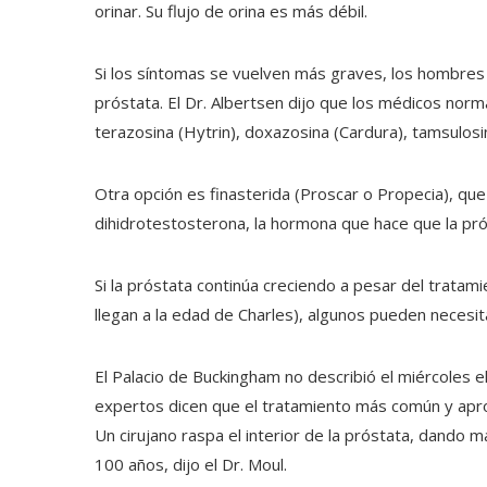
orinar. Su flujo de orina es más débil.
Si los síntomas se vuelven más graves, los hombres
próstata. El Dr. Albertsen dijo que los médicos no
terazosina (Hytrin), doxazosina (Cardura), tamsulosin
Otra opción es finasterida (Proscar o Propecia), qu
dihidrotestosterona, la hormona que hace que la pr
Si la próstata continúa creciendo a pesar del trata
llegan a la edad de Charles), algunos pueden necesita
El Palacio de Buckingham no describió el miércoles e
expertos dicen que el tratamiento más común y apro
Un cirujano raspa el interior de la próstata, dando m
100 años, dijo el Dr. Moul.