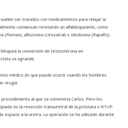
 suelen ser tratados con medicamentos para relajar la
rmalmente comienzan recetando un alfabloqueante, como
a (Flomax), alfuzosina (Uroxatral) o silodosina (Rapaflo).
e bloquea la conversión de testosterona en
óstata se agrande.
miento médico (lo que puede ocurrir cuando los hombres
r cirugía.
l procedimiento al que se sometería Carlos. Pero los
piado es la resección transuretral de la próstata o RTUP.
ás espacio a la uretra. La operación se ha utilizado durante