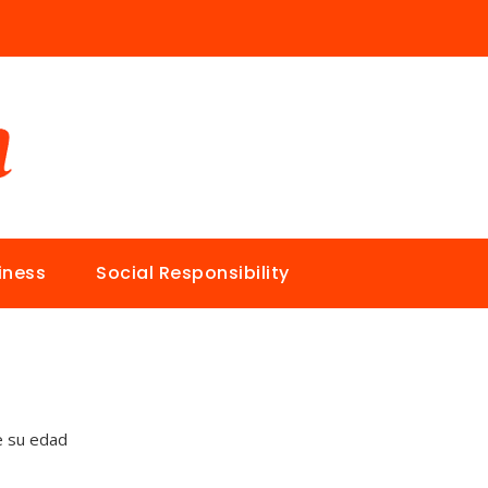
iness
Social Responsibility