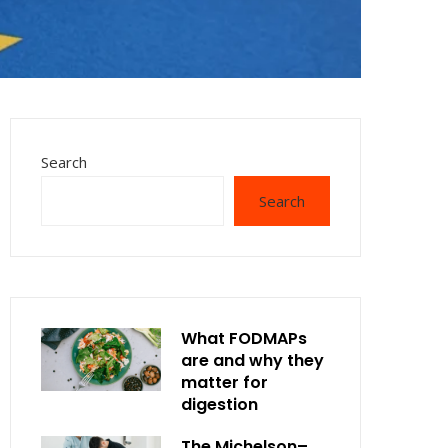
Search
Search
What FODMAPs
are and why they
matter for
digestion
The Michelson–