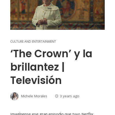
CULTURE AND ENTERTAINMENT
‘The Crown’ y la
brillantez |
Televisión
Michele Morales
3 years ago
Imagínense ese gran episodio que tuvo Netflix